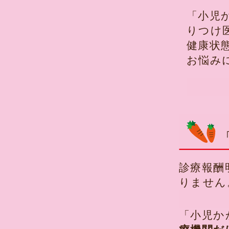
「小児
りつけ
健康状
お悩み
診療報酬
りません
「小児か