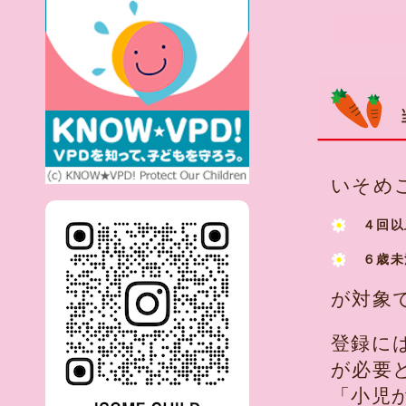
いそめ
４回以
６歳未
が対象
登録に
が必要
「小児