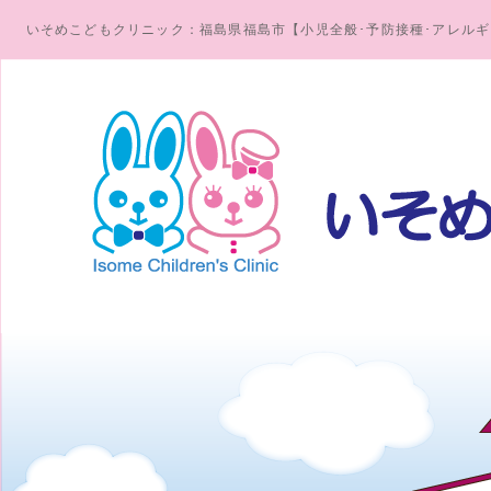
いそめこどもクリニック：福島県福島市【小児全般･予防接種･アレル