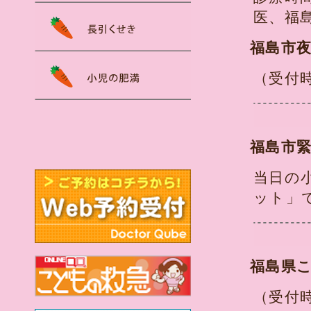
医、福
福島市夜間
（受付
福島市
当日の
ット」
福島県こ
（受付