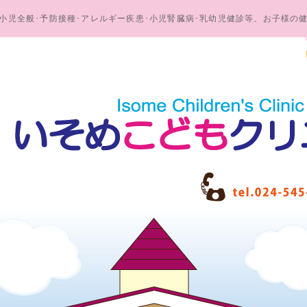
小児全般･予防接種･アレルギー疾患･小児腎臓病･乳幼児健診等、お子様の